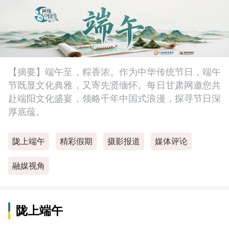
【摘要】端午至，粽香浓。作为中华传统节日，端午
节既显文化典雅，又寄先贤缅怀。每日甘肃网邀您共
赴端阳文化盛宴，领略千年中国式浪漫，探寻节日深
厚底蕴。
陇上端午
精彩假期
摄影报道
媒体评论
融媒视角
陇上端午