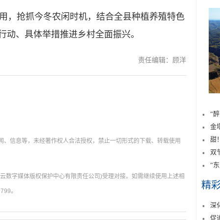
，抢抓今冬农闲时机，结合全县种植养殖特色
际行动、具体举措推进乡村全面振兴。
责任编辑：顾洋
“
金
甜
新闻、信息等，未经著作权人合法授权，禁止一切形式的下载、转载使用
双
“
肃云数字媒体版权保护中心有限责任公司)受理对接。如需继续使用上述相
精
799。
深
促