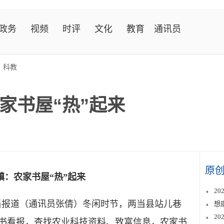
政务
视频
时评
文化
教育
通讯员
>
科教
家书屋“热”起来
原
镇：农家书屋“热”起来
2
当报道（通讯员张倩）冬闲时节，两当县站儿巷
想
2
读书看报，查找农业科技资料、致富信息，农家书