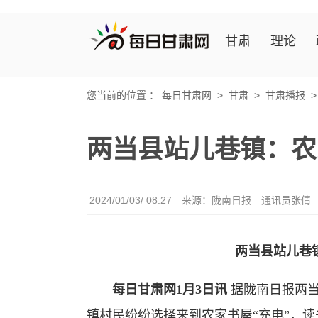
甘肃
理论
您当前的位置 ：
每日甘肃网
>
甘肃
>
甘肃播报
两当县站儿巷镇：农
2024/01/03/ 08:27
来源：陇南日报
通讯员张倩
两当县站儿巷
每日甘肃网1月3日讯
据陇南日报两
镇村民纷纷选择来到农家书屋“充电”，