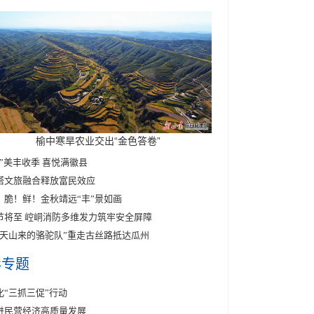
榆中寒旱农业交出“金色答卷”
醉”美丰收季 喜悦满徽县
塔文旅融合释放富民效应
！脆！鲜！金秋靖远“丰”景如画
节将至 崆峒消防多维发力筑牢安全屏障
东天山来的骆驼队”重走古丝路抵达瓜州
彩专题
化“三抓三促”行动
进民营经济高质量发展