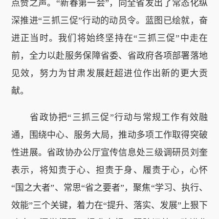
点赞之声。“新春第一会”，向全省发出了常态化纵
深推进“三抓三促”行动的动员令。蓝图已绘就，奋
进正当时。我们将始终坚持在“三抓三促”中走在
前，全力以赴服务保障省委、省政府各项部署落地
见效，努力为甘肃发展赶超进位作出新的更大贡
献。
省政协把“三抓三促”行动与常规工作有效融
通，围绕中心、服务大局，推动多项工作取得突破
性进展。省政协办公厅宣传信息处三级调研员刘奎
表示，将知责于心、担责于身、履责于心，心怀
“国之大者”、常思“省之要者”，聚焦“学习、执行、
效能”三个关键，着力在“提升、落实、发展”上狠下