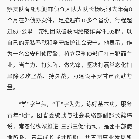
察支队有组织犯罪侦查大队大队长杨明河去年有8
个月在外侦办案件，足迹遍布10多个省份、行程超
过6万公里，带领团队破获网络敲诈案件103起，以
自己的无私奉献和坚守维护社会安宁。他表示，作
为一名公安刑侦民警，将立足刑侦部门打击犯罪主
业，当主力、打头阵、做先锋，坚决打赢常态化扫
黑除恶攻坚战、持久战，为建设平安甘肃贡献力
量。
“学”字当头，“干”字为先，练好基本功，服务
青年“盼”。团省委统战与社会联络部副部长魏玮
说，常态化纵深推进“三抓三促”行动，是团干部使
命所系、青年成长成才所盼、共青团事业发展所