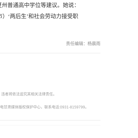
州普通高中学位等建议。她说：
）‘两后生’和社会劳动力接受职
责任编辑：杨晨雨
。违者将依法追究其相关法律责任。
媒体版权保护中心，联系电话:0931-8159799。