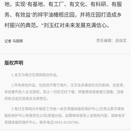
地，实现‘有基地、有工厂、有文化、有科研、有服
务、有效益’的祥宇油橄榄庄园，并将庄园打造成乡
村振兴的典范。”刘玉红对未来发展充满信心。
责任编辑：高保武
记者 马国顺
版权声明
1.本文为每日甘肃网原创作品。
2.所有原创作品，包括但不限于图片、文字及多媒体形式的新闻、信息等，
未经著作权人合法授权，禁止一切形式的下载、转载使用或者建立镜像。违者
将依法追究其相关法律责任。
3.每日甘肃网对外版权工作统一由甘肃媒体版权保护中心(甘肃云数字媒体
版权保护中心有限责任公司)受理对接。如需继续使用上述相关内容，请致电甘
肃媒体版权保护中心，联系电话:0931-8159799。