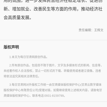
用的氛围，进一步发挥民营经济在稳定增长、促进创
新、增加就业、改善民生等方面的作用，推动经济社
会高质量发展。
责任编辑：王辉文
版权声明
1.本文为每日甘肃网原创作品。
2.所有原创作品，包括但不限于图片、文字及多媒体形式的新闻、信息等，
未经著作权人合法授权，禁止一切形式的下载、转载使用或者建立镜像。违者
将依法追究其相关法律责任。
3.每日甘肃网对外版权工作统一由甘肃媒体版权保护中心(甘肃云数字媒体
版权保护中心有限责任公司)受理对接。如需继续使用上述相关内容，请致电甘
肃媒体版权保护中心，联系电话:0931-8159799。