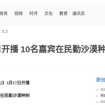
政务
视频
时评
文化
教育
通讯员
>
文卫
日开播 10名嘉宾在民勤沙漠
原
2》3月17日开播
2
宾在民勤沙漠种树
想
2