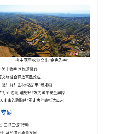
榆中寒旱农业交出“金色答卷”
醉”美丰收季 喜悦满徽县
塔文旅融合释放富民效应
！脆！鲜！金秋靖远“丰”景如画
节将至 崆峒消防多维发力筑牢安全屏障
东天山来的骆驼队”重走古丝路抵达瓜州
彩专题
化“三抓三促”行动
进民营经济高质量发展