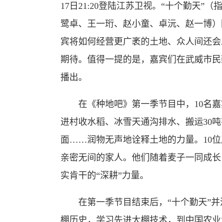
17日21:20登陆江苏卫视。“十个勤天
鹭卓、王一珩、赵小童、卓沅、赵一博）
宾将如何经营更广袤的土地、众人间还会
期待。值得一提的是，嘉宾们在武威市民
播出。
在《种地吧》第一季节目中，10名嘉宾用
进村收水稻、冰雪天通沟排水、搬运30吨
面……润物无声地诠释土地的力量。10
亲密无间的家人。他们随着麦子一同成长
实肯干的“深耕”力量。
在第一季节目结束后，“十个勤天”并
棚历史，学习先进大棚技术，到中国农业