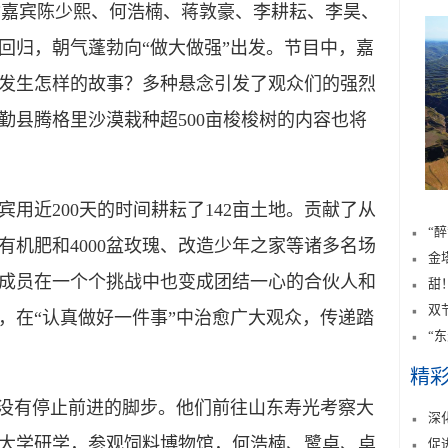
”（指嘉宾陈少熙、何浩楠、蒋敦豪、李耕耘、李昊、
回归，朝气蓬勃向“做大做强”出发。节目中，嘉
发生怎样的故事？多种悬念引发了观众们的强烈
勤县腾格里沙漠栽种超500亩梭梭树的内容也将
近200天的时间耕耘了142亩土地。贡献了从
“
有机肥和4000盆玫瑰、改造少年之家等诸多名场
金
位成员在一个个挑战中也变成团结一心的合伙人和
甜
双
，在“认真做好一件事”中治愈广大观众，传递踏
“
精
没有停止前进的脚步。他们前往山东寿光考察大
深
大学研学，参观饲料博物馆，何浩楠、鹭卓、卓
促