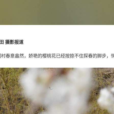
田 摄影报道
春意盎然，娇艳的樱桃花已经按捺不住探春的脚步，