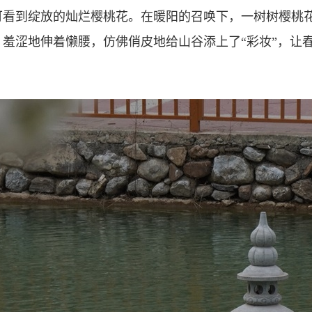
可看到绽放的灿烂樱桃花。
在暖阳的召唤下，一树树樱桃花
羞涩地伸着懒腰，仿佛俏皮地给山谷添上了“彩妆”，让