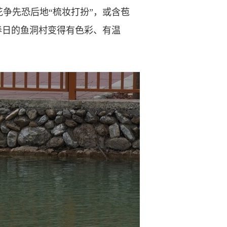
争先恐后地“梳妆打扮”，或含苞
春日的鱼洞村变得有色彩、有温