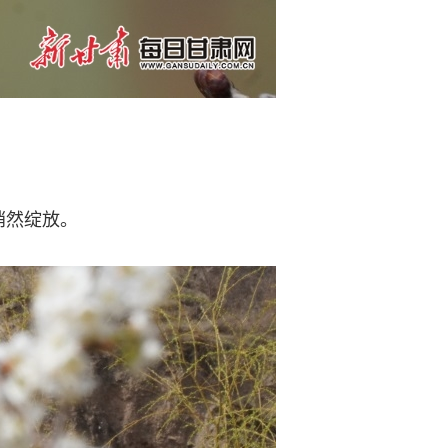
悄然绽放。