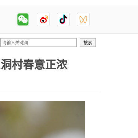
鱼洞村春意正浓