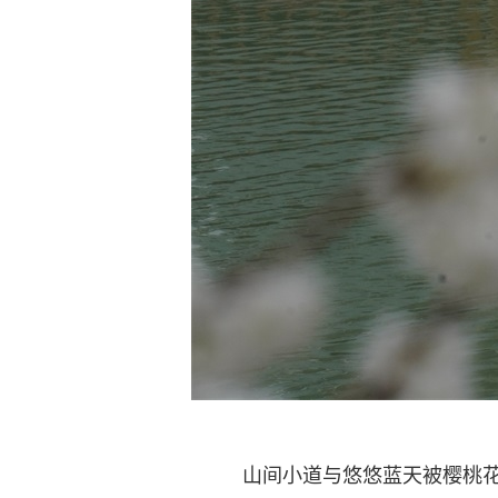
山间小道与悠悠蓝天被樱桃花点