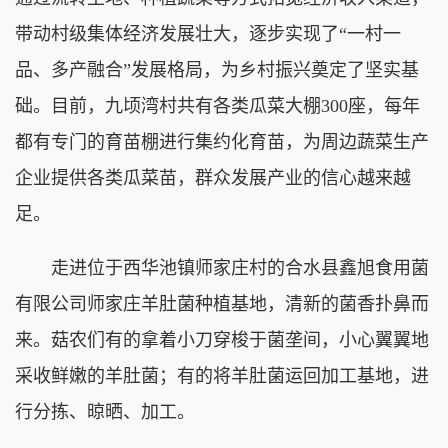
带动村级集体经济发展壮大，逐步实现了“一村一
品、多产融合”发展格局，为乡村振兴奠定了坚实基
础。目前，九顷湾村共有各类瓜菜大棚300座，每年
都有专门的育苗棚进行集约化育苗，为周边蔬菜生产
企业提供各类瓜菜苗，群众发展产业的信心越来越
足。
走进位于西华池镇师家庄村的合水县鑫旭食用菌
有限公司师家庄羊肚菌种植基地，清新的菌香扑鼻而
来。菇农们有的拿着小刀穿梭于菌垄间，小心翼翼地
采收鲜嫩的羊肚菌；有的将羊肚菌运回加工基地，进
行分拣、晾晒、加工。