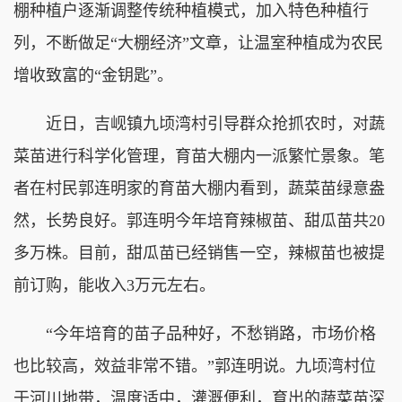
棚种植户逐渐调整传统种植模式，加入特色种植行
列，不断做足“大棚经济”文章，让温室种植成为农民
增收致富的“金钥匙”。
近日，吉岘镇九顷湾村引导群众抢抓农时，对蔬
菜苗进行科学化管理，育苗大棚内一派繁忙景象。笔
者在村民郭连明家的育苗大棚内看到，蔬菜苗绿意盎
然，长势良好。郭连明今年培育辣椒苗、甜瓜苗共20
多万株。目前，甜瓜苗已经销售一空，辣椒苗也被提
前订购，能收入3万元左右。
“今年培育的苗子品种好，不愁销路，市场价格
也比较高，效益非常不错。”郭连明说。九顷湾村位
于河川地带，温度适中，灌溉便利，育出的蔬菜苗深