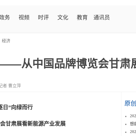
政务
视频
时评
文化
教育
通讯员
>
经济
行——从中国品牌博览会甘肃
记者 曹立萍
原
逐日”向绿而行
2
会甘肃展看新能源产业发展
想
2