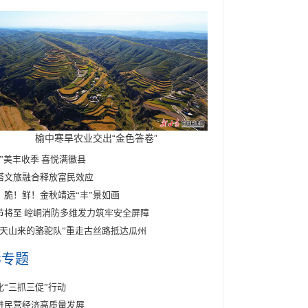
榆中寒旱农业交出“金色答卷”
醉”美丰收季 喜悦满徽县
塔文旅融合释放富民效应
！脆！鲜！金秋靖远“丰”景如画
节将至 崆峒消防多维发力筑牢安全屏障
东天山来的骆驼队”重走古丝路抵达瓜州
彩专题
化“三抓三促”行动
进民营经济高质量发展