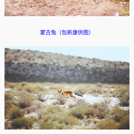
蒙古兔（包新康供图）