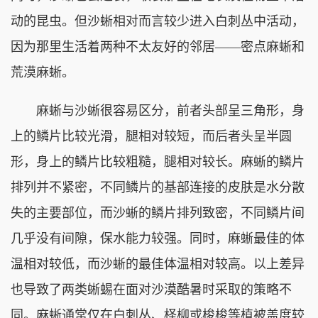
动的昆虫。但沙蜥相对而言较少进入白刺丛中活动，
因为那里生活着两种不太友好的邻居——密点麻蜥和
荒漠麻蜥。
麻蜥与沙蜥很容易区分，前者头部呈三角形，身
上的鳞片比较光滑，腿相对较短，而后者头呈半圆
形，身上的鳞片比较粗糙，腿相对较长。麻蜥的鳞片
排列并不紧密，不同鳞片的基部连接的皮肤是水分散
失的主要部位，而沙蜥的鳞片排列致密，不同鳞片间
几乎没有间隙，保水能力较强。同时，麻蜥最佳的体
温相对较低，而沙蜥的最佳体温相对较高。以上差异
也导致了两类蜥蜴在面对沙漠酷暑时采取的策略不
同。麻蜥通常仅在白刺丛、柽柳或梭梭等植被盖度较