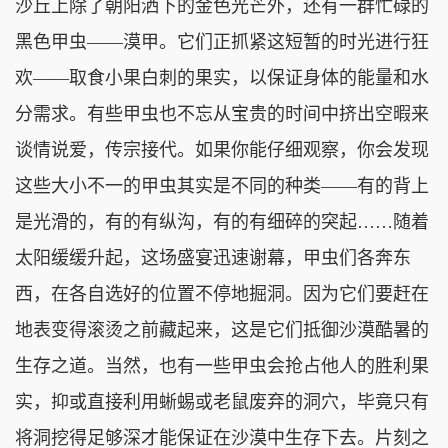
沙丘上除了朝阳洒下的金色光芒外，还有一群忙碌的
黑色甲虫——漠甲。它们正抓紧这短暂的时光进行狂
欢——取食小果白刺的果实，以保证身体的能量和水
分需求。有些甲虫也不忘从宝贵的时间中挤出空暇来
谈情说爱，传宗接代。如果你能仔细观察，你会发现
这些大小不一的甲虫其实是不同的种类——有的背上
是光滑的，有的有纵沟，有的有细碎的突起……随着
太阳缓缓升起，这场盛宴迅速谢幕，甲虫们各奔东
西，在各自选好的位置不停地掘洞。因为它们要赶在
地表变得滚烫之前藏起来，这是它们抵御沙漠酷暑的
生存之道。当然，也有一些甲虫会抢占他人的胜利果
实，抑或直接利用蜥蜴或老鼠废弃的洞穴，毕竟只有
将洞挖得足够深才能保证在沙漠中生存下去。片刻之