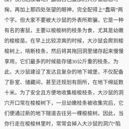
掬，再加上那四处张望的眼神，完全配得上“蠢萌”两
个字。但大家不要被大沙鼠的外表所欺骗，它是一种
有名的害鼠，主要以梭梭树的枝条为食，尤其是幼嫩
的梭梭苗。在早上比较凉爽的时候，大沙鼠会爬到梭
梭树上，啃断枝条，然后将其拖回洞里储存起来慢慢
享用，它们最多的时候能存储30公斤重的枝条。为
此，大沙鼠建设了发达且复杂的地下城堡，不仅配备
了卧室、储藏间，甚至还规划有厕所，在地下绵延数
十米。为了安全且方便地收集梭梭枝条，大沙鼠的洞
穴开口常在梭梭树下，一旦幼嫩枝条被收集完后，它
们便通过新的地下隧道去往另一棵梭梭树。因此，当
你行走在梭梭林里时，常常会掉入大沙鼠的洞穴“陷