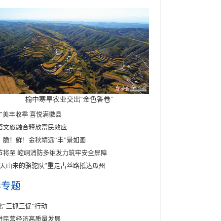
榆中寒旱农业交出“金色答卷”
醉”美丰收季 喜悦满徽县
塔文旅融合释放富民效应
！脆！鲜！金秋靖远“丰”景如画
节将至 崆峒消防多维发力筑牢安全屏障
东天山来的骆驼队”重走古丝路抵达瓜州
彩专题
化“三抓三促”行动
进民营经济高质量发展