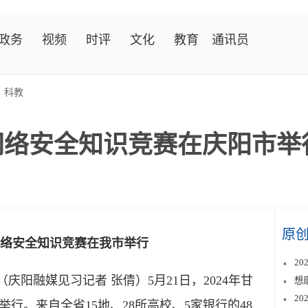
政务
视频
时评
文化
教育
通讯员
>
科教
年网络安全知识竞赛在庆阳市举
原
年网络安全知识竞赛在我市举行
2
庆阳融媒见习记者 张倩）5月21日，2024年甘
想
2
行。来自全省15地、28所高校、5家银行的48