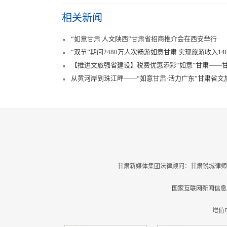
相关新闻
“如意甘肃 人文陕西”甘肃省招商推介会在西安举行
“双节”期间2480万人次畅游如意甘肃 实现旅游收入14
【推进文旅强省建设】税费优惠添彩“如意”甘肃——
从黄河岸到珠江畔——“如意甘肃·活力广东”甘肃省
甘肃新媒体集团法律顾问：甘肃锐城律师
国家互联网新闻信息服
增值