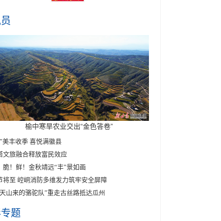
讯员
榆中寒旱农业交出“金色答卷”
醉”美丰收季 喜悦满徽县
塔文旅融合释放富民效应
！脆！鲜！金秋靖远“丰”景如画
节将至 崆峒消防多维发力筑牢安全屏障
东天山来的骆驼队”重走古丝路抵达瓜州
彩专题