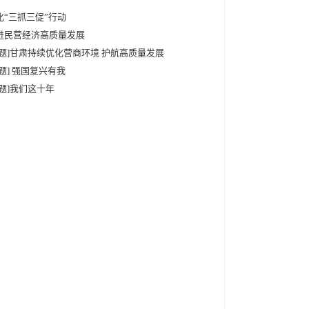
化“三抓三促”行动
进民营经济高质量发展
专题]甘肃持续优化营商环境 护航高质量发展
专题] 强国复兴有我
专题]我们这十年