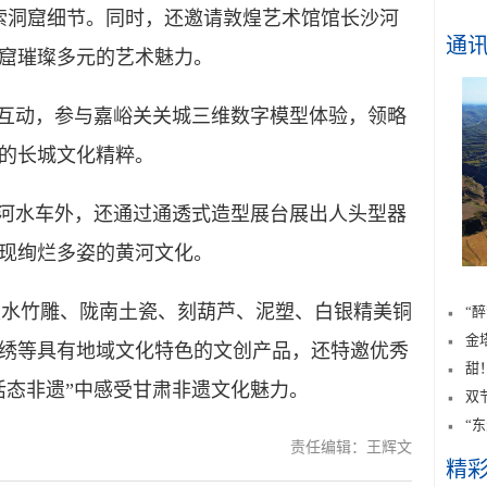
探索洞窟细节。同时，还邀请敦煌艺术馆馆长沙河
通
窟璀璨多元的艺术魅力。
互动，参与嘉峪关关城三维数字模型体验，领略
的长城文化精粹。
河水车外，还通过通透式造型展台展出人头型器
现绚烂多姿的黄河文化。
水竹雕、陇南土瓷、刻葫芦、泥塑、白银精美铜
“
金
绣等具有地域文化特色的文创产品，还特邀优秀
甜
活态非遗”中感受甘肃非遗文化魅力。
双
“
责任编辑：王辉文
精