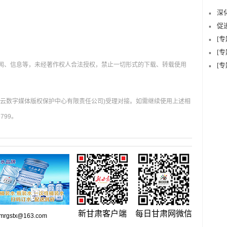
深
促
[
[
新闻、信息等，未经著作权人合法授权，禁止一切形式的下载、转载使用
[
肃云数字媒体版权保护中心有限责任公司)受理对接。如需继续使用上述相
799。
新甘肃客户端
每日甘肃网微信
gstx@163.com