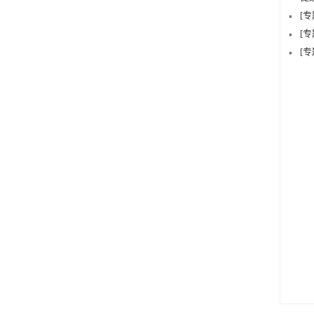
[
[
[