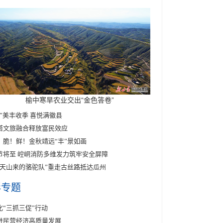
榆中寒旱农业交出“金色答卷”
醉”美丰收季 喜悦满徽县
塔文旅融合释放富民效应
！脆！鲜！金秋靖远“丰”景如画
节将至 崆峒消防多维发力筑牢安全屏障
东天山来的骆驼队”重走古丝路抵达瓜州
彩专题
化“三抓三促”行动
进民营经济高质量发展