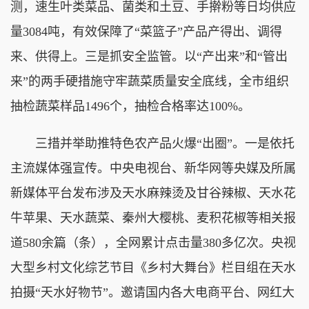
测，速生叶类菜品、菌类和土豆、手擀粉等日均供应
量3084吨，有效保障了“菜篮子”产品产得出、调得
来、供得上。三是抓安全监管。以“产出来”和“管出
来”的两手硬措施守牢蔬菜质量安全底线，全市组织
抽检蔬菜样品1496个，抽检合格率达100%。
三措并举助推特色农产品火爆“出圈”。一是依托
主流媒体强宣传。中央电视台、新华网等央媒及所属
新媒体平台发布涉及天水麻辣烫及甘谷辣椒、天水花
牛苹果、天水蔬菜、秦州大樱桃、麦积花椒等相关报
道580余篇（条），全网累计点击量380多亿次。央视
大型乡村文化综艺节目《乡村大舞台》栏目组在天水
拍摄“天水好物节”。邀请国内各大电商平台、网红大