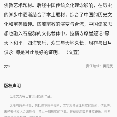
佛教艺术题材。后经中国传统文化理念影响，在历史
的脚步中逐渐结合了本土题材，综合了中国的历史文
化和审美情趣。随着宗教的演变与合流，中国儒家思
想也融入石窟群的文化载体中，拉梢寺摩崖题记“愿
天下和平，四海安乐，众生与天地久长，周祚与日月
俱永”即是对此最好的证明。 （文宣）
责任编辑：樊醒民
文宣
版权声明
1.本文为每日甘肃网原创作品。
2.所有原创作品，包括但不限于图片、文字及多媒体形式的新闻、信息等，
未经著作权人合法授权，禁止一切形式的下载、转载使用或者建立镜像。违者