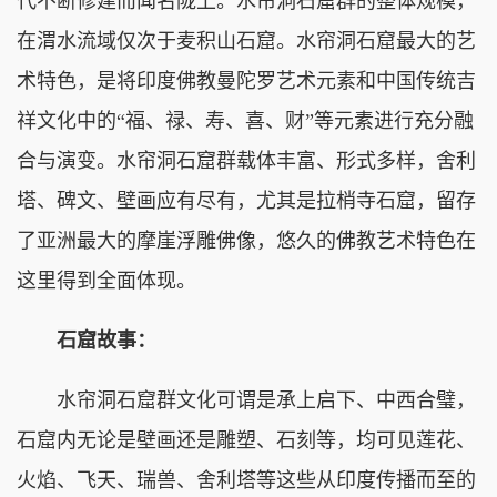
代不断修建而闻名陇上。水帘洞石窟群的整体规模，
在渭水流域仅次于麦积山石窟。水帘洞石窟最大的艺
术特色，是将印度佛教曼陀罗艺术元素和中国传统吉
祥文化中的“福、禄、寿、喜、财”等元素进行充分融
合与演变。水帘洞石窟群载体丰富、形式多样，舍利
塔、碑文、壁画应有尽有，尤其是拉梢寺石窟，留存
了亚洲最大的摩崖浮雕佛像，悠久的佛教艺术特色在
这里得到全面体现。
石窟故事：
水帘洞石窟群文化可谓是承上启下、中西合璧，
石窟内无论是壁画还是雕塑、石刻等，均可见莲花、
火焰、飞天、瑞兽、舍利塔等这些从印度传播而至的