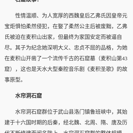
性情温顺、为人宽厚的西魏皇后乙弗氏因皇帝元
宝炬惧怕柔然侵犯，在娶了柔然公主后被废黜，乙弗
氏被迫在麦积山出家，但最终为家国安定而被逼自
尽。其子为纪念她深明大义、忠贞不屈的品格，为她
在麦积山开凿了一个流传千古的石窟墓（麦积山第43
窟），这也是天水大型秦腔音乐剧《麦积圣歌》的故
事原型。
水帘洞石窟
水帘洞石窟群位于武山县洛门镇鲁班峡中，其始
建于十六国时期的后秦，经北魏、北周、隋、唐及历