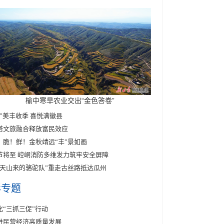
榆中寒旱农业交出“金色答卷”
醉”美丰收季 喜悦满徽县
塔文旅融合释放富民效应
！脆！鲜！金秋靖远“丰”景如画
节将至 崆峒消防多维发力筑牢安全屏障
东天山来的骆驼队”重走古丝路抵达瓜州
彩专题
化“三抓三促”行动
进民营经济高质量发展