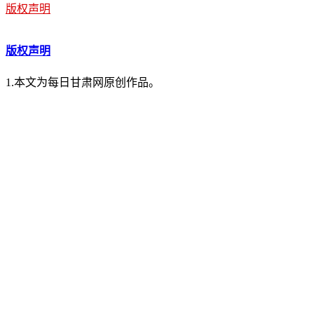
记者 孙亚斐
责任编辑：任彩玲
版权声明
版权声明
1.本文为每日甘肃网原创作品。
2.所有原创作品，包括但不限于图片、文字及多媒体形式的
3.每日甘肃网对外版权工作统一由甘肃媒体版权保护中心(甘肃
8159799。
记者热线：0931-7550315 编辑热线：0931-8151739 邮箱：mrgstx@163.com