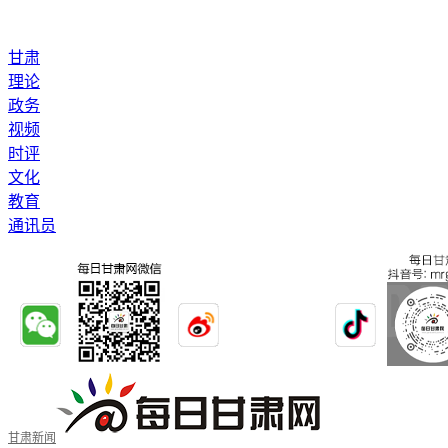
甘肃
理论
政务
视频
时评
文化
教育
通讯员
甘肃新闻