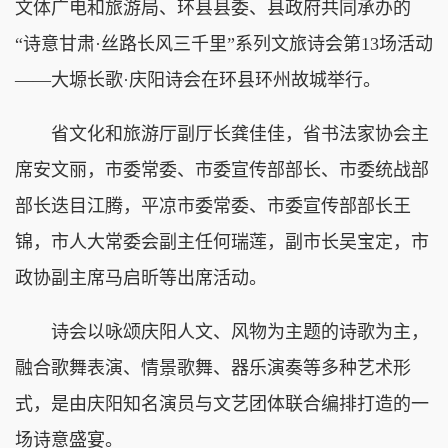
文体广电和旅游局、环县县委、县政府共同承办的
“诗意甘肃·丝路长风三千里”系列文旅诗会第13场活动
——大塬长歌·庆阳诗会在环县环州故城举行。
省文化和旅游厅副厅长龚佳佳，省书法家协会主
席安文丽，市委常委、市委宣传部部长、市委统战部
部长迭目江腾，平凉市委常委、市委宣传部部长王
锦，市人大常委会副主任何瑞莲，副市长吴宝定，市
政协副主席马启昕等出席活动。
诗会以咏颂庆阳人文、风物为主题的诗歌为主，
融合歌舞表演、情景歌舞、器乐演奏等多种艺术形
式，是由庆阳知名演员与文艺团体联合编排打造的一
场诗意盛宴。