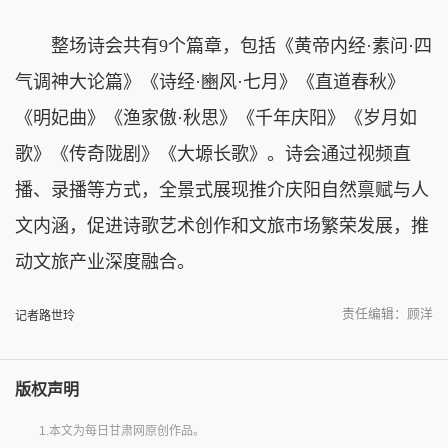
整场诗会共有9个篇章，包括《黄帝内经·素问·四
气调神大论篇》《诗经·豳风·七月》《直道春秋》
《明妃曲》《渔家傲·秋思》《千年庆阳》《岁月如
歌》《传奇陇剧》《大塬长歌》。诗会通过视频直
播、录播等方式，全景式展现推介庆阳自然禀赋与人
文内涵，促进诗歌艺术创作和文旅市场繁荣发展，推
动文旅产业深度融合。
责任编辑：顾洋
记者路世玲
版权声明
1.本文为每日甘肃网原创作品。