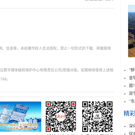
新闻、信息等，未经著作权人合法授权，禁止一切形式的下载、转载使用
“
肃云数字媒体版权保护中心有限责任公司)受理对接。如需继续使用上述相
金
799。
甜
双
“
精
深
促