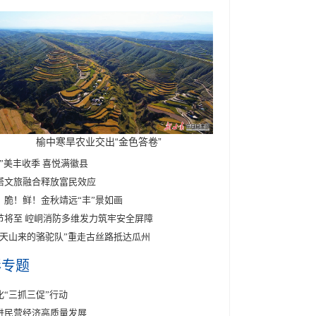
榆中寒旱农业交出“金色答卷”
醉”美丰收季 喜悦满徽县
塔文旅融合释放富民效应
！脆！鲜！金秋靖远“丰”景如画
节将至 崆峒消防多维发力筑牢安全屏障
东天山来的骆驼队”重走古丝路抵达瓜州
彩专题
化“三抓三促”行动
进民营经济高质量发展