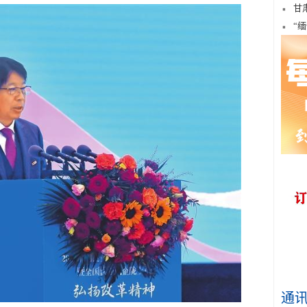
甘
“
通