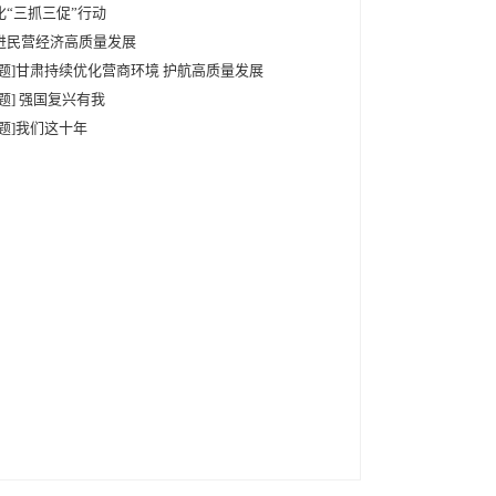
化“三抓三促”行动
进民营经济高质量发展
专题]甘肃持续优化营商环境 护航高质量发展
专题] 强国复兴有我
专题]我们这十年