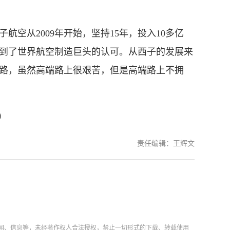
从2009年开始，坚持15年，投入10多亿
到了世界航空制造巨头的认可。从西子的发展来
路，虽然高端路上很艰苦，但是高端路上不拥
）
责任编辑：王辉文
新闻、信息等，未经著作权人合法授权，禁止一切形式的下载、转载使用