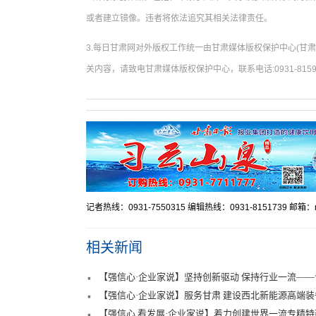
或者建立镜像。违者将依法追究其相关法律责任。
3.每日甘肃网对外版权工作统一由甘肃媒体版权保护中心(甘
关内容，请致电甘肃媒体版权保护中心，联系电话:0931-8159
记者热线：0931-7550315 编辑热线：0931-8151739 邮箱：mr
相关新闻
【强信心·企业家说】坚持创新驱动 保持行业一流—
【强信心·企业家说】服务甘肃 建设西北新能源高端
长刘学刚
【强信心 看发展·企业家说】着力创建世界一流专精