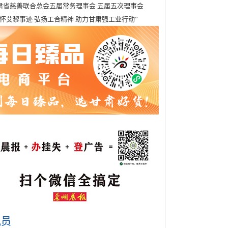
肃省慈善联合总会五届常务理事会 五届五次理事会
缅怀艾黎事迹 弘扬工合精神 助力甘肃强工业行动”
讯员