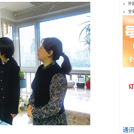
外
全
通