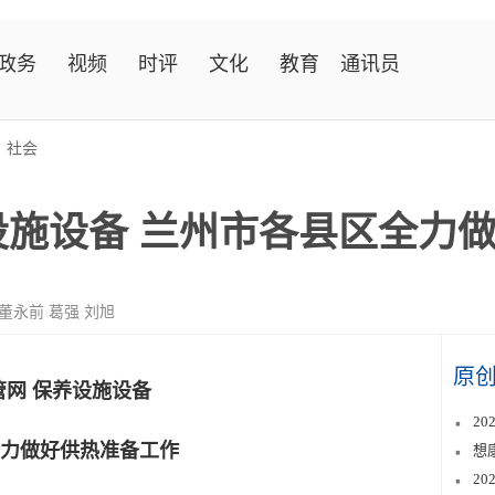
政务
视频
时评
文化
教育
通讯员
>
社会
设施设备 兰州市各县区全力
 董永前 葛强 刘旭
原
管网 保养设施设备
2
力做好供热准备工作
想
2