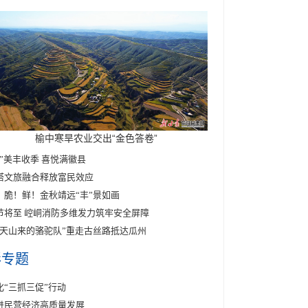
榆中寒旱农业交出“金色答卷”
醉”美丰收季 喜悦满徽县
塔文旅融合释放富民效应
！脆！鲜！金秋靖远“丰”景如画
节将至 崆峒消防多维发力筑牢安全屏障
东天山来的骆驼队”重走古丝路抵达瓜州
彩专题
化“三抓三促”行动
进民营经济高质量发展