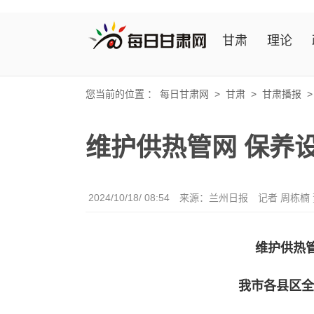
甘肃
理论
您当前的位置 ：
每日甘肃网
>
甘肃
>
甘肃播报
维护供热管网 保养
2024/10/18/ 08:54
来源：兰州日报
记者 周栋楠
维护供热
我市各县区全