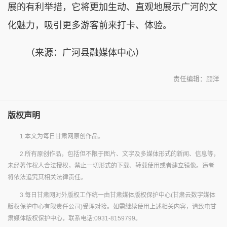
展的有利举措，它将更加生动、直观地展示广河的文
化魅力，吸引更多游客前来打卡、体验。
（来源：广河县融媒体中心）
责任编辑：顾洋
版权声明
1.本文为每日甘肃网原创作品。
2.所有原创作品，包括但不限于图片、文字及多媒体形式的新闻、信息等，
未经著作权人合法授权，禁止一切形式的下载、转载使用或者建立镜像。违者
将依法追究其相关法律责任。
3.每日甘肃网对外版权工作统一由甘肃媒体版权保护中心(甘肃云数字媒体
版权保护中心有限责任公司)受理对接。如需继续使用上述相关内容，请致电甘
肃媒体版权保护中心，联系电话:0931-8159799。