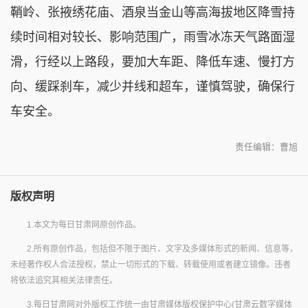
鞘岭、张掖绣花庙、酒泉当金山等高海拔地区降雪持
续时间相对较长、影响范围广，雨雪冰冻天气路面湿
滑，行经以上路段，要加大车距、降低车速、慢打方
向、缓踩刹车，减少并线和超车，谨慎驾驶，确保行
车安全。
责任编辑：曹旭
版权声明
1.本文为每日甘肃网原创作品。
2.所有原创作品，包括但不限于图片、文字及多媒体形式的新闻、信息等，
未经著作权人合法授权，禁止一切形式的下载、转载使用或者建立镜像。违者
将依法追究其相关法律责任。
3.每日甘肃网对外版权工作统一由甘肃媒体版权保护中心(甘肃云数字媒体