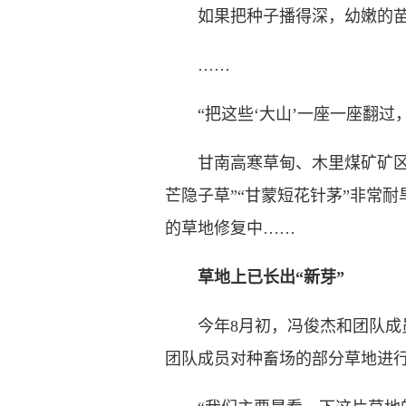
如果把种子播得深，幼嫩的苗
……
“把这些‘大山’一座一座翻过
甘南高寒草甸、木里煤矿矿区…
芒隐子草”“甘蒙短花针茅”非常
的草地修复中……
草地上已长出“新芽”
今年8月初，冯俊杰和团队成员
团队成员对种畜场的部分草地进