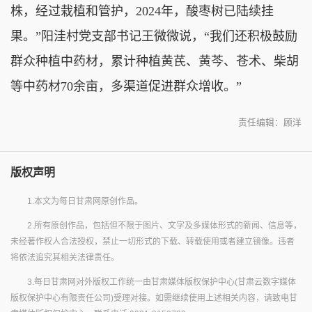
株，经过栽植和管护，2024年，酸枣树已陆续挂
果。”阳洼村党支部书记王微微说，“我们还积极鼓励
群众种植中药材，累计种植黄芪、黄芩、苍术、柴胡
等中药材70余亩，多渠道促进群众增收。”
责任编辑：顾洋
版权声明
1.本文为每日甘肃网原创作品。
2.所有原创作品，包括但不限于图片、文字及多媒体形式的新闻、信息等，
未经著作权人合法授权，禁止一切形式的下载、转载使用或者建立镜像。违者
将依法追究其相关法律责任。
3.每日甘肃网对外版权工作统一由甘肃媒体版权保护中心(甘肃云数字媒体
版权保护中心有限责任公司)受理对接。如需继续使用上述相关内容，请致电甘