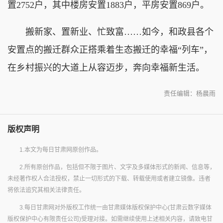
置2752户，其中楼房安置1883户，平房安置869户。
搬新家、置新业、忙致富……如今，和政县各个
安置点的搬迁群众正搭乘着生态搬迁的幸福“列车”，
在乡村振兴的大道上从容迈步，奔向幸福新生活。
责任编辑：杨晨雨
版权声明
1.本文为每日甘肃网原创作品。
2.所有原创作品，包括但不限于图片、文字及多媒体形式的新闻、信息等，
未经著作权人合法授权，禁止一切形式的下载、转载使用或者建立镜像。违者
将依法追究其相关法律责任。
3.每日甘肃网对外版权工作统一由甘肃媒体版权保护中心(甘肃云数字媒体
版权保护中心有限责任公司)受理对接。如需继续使用上述相关内容，请致电甘