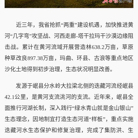
近三年，我省抢抓“两重”建设机遇，加快推进黄
河“几字弯”攻坚战、河西走廊-塔干拉玛干沙漠边缘阻
击战。累计在黄河流域开展营造林638.2万亩，草原
种草改良897.38万亩，玛曲、环县、古浪等重点地区
沙化土地得到初步治理，生态状况明显改善。
发源于岷县分水岭大拉梁北侧的迭藏河流经岷县
42.1公里，是黄河支流洮河的支流。近年来，岷县全
面推行河湖长制，深入践行“绿水青山就是金山银山”
生态理念，因地制宜打造生态河道“样板”，重点实施
迭藏河水生态保护和修复治理，完成了集防洪、生