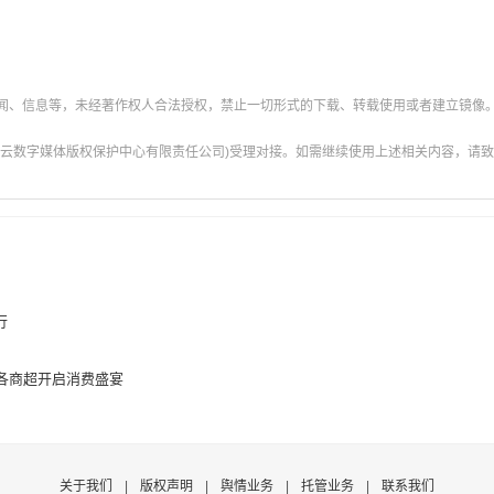
新闻、信息等，未经著作权人合法授权，禁止一切形式的下载、转载使用或者建立镜像
云数字媒体版权保护中心有限责任公司)受理对接。如需继续使用上述相关内容，请致电甘肃
行
各商超开启消费盛宴
关于我们
|
版权声明
|
舆情业务
|
托管业务
|
联系我们