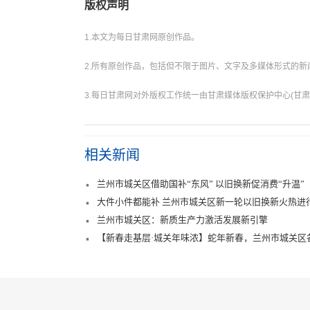
版权声明
1.本文为每日甘肃网原创作品。
2.所有原创作品，包括但不限于图片、文字及多媒体形式的
3.每日甘肃网对外版权工作统一由甘肃媒体版权保护中心(甘肃
相关新闻
兰州市城关区借助国补“东风” 以旧换新促消费“升温”
大件小件都能补 兰州市城关区新一轮以旧换新火热进
兰州市城关区：新质生产力激活发展新引擎
【新春走基层·城关年味浓】蛇年新春，兰州市城关区