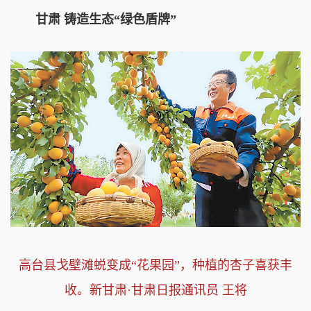
甘肃 铸造生态“绿色盾牌”
高台县戈壁滩蜕变成“花果园”，种植的杏子喜获丰
收。新甘肃·甘肃日报通讯员 王将