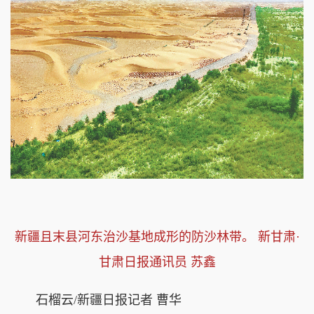
新疆且末县河东治沙基地成形的防沙林带。 新甘肃·
甘肃日报通讯员 苏鑫
石榴云/新疆日报记者 曹华