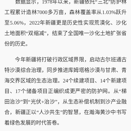
数据显示，1978年以来，新疆依托“三北”防护林
工程累计造林7000多万亩，森林覆盖率从1.03%跃升
至5.06%，2022年新疆更是历史性实现荒漠化、沙化
土地面积“双缩减”，结束了全国唯一沙化土地扩张省
份的历史。
今年新疆将打破行政区域界限，启动古尔班通古
特沙漠综合治理，同步推进库姆塔格沙漠与甘肃、青
海交界区域的生态治理。24个续建项目、14个新建项
目、17个储备项目正编织成更严密的防护网。从“梯
田治沙”到“光伏+治沙”，从生态补偿机制到沙产业融
合，新疆正以“人沙共生”的智慧，在瀚海黄沙中书写
着绿色发展的时代答卷。