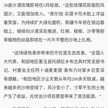
30亩沙漠玫瑰即将在5月绽放。“这些玫瑰花既能防风
固沙，又能增加收入。”库尔班·买提卡司木脸上洋溢
着笑容。为持续扩大绿化面积，新疆今年将在锁边基
础上，继续向沙漠深处推进，红柳、梭梭、沙枣等耐
旱植物的幼苗即将在一片片平整的沙地上扎根。
“这场绿色革命带来的不仅是生态改善。”全国人
大代表、和田地区墨玉县托胡拉乡布古其村党支部书
记、村委会主任阿卜迪麦麦提·奥布力对家乡巨变深
有感触，“和田地区沙尘天数从年均200多天锐减，越
来越多的沙地变绿了，风沙变小了，寸草不生的土地
产生了收益，光伏治沙项目更是带来了清洁能源。”