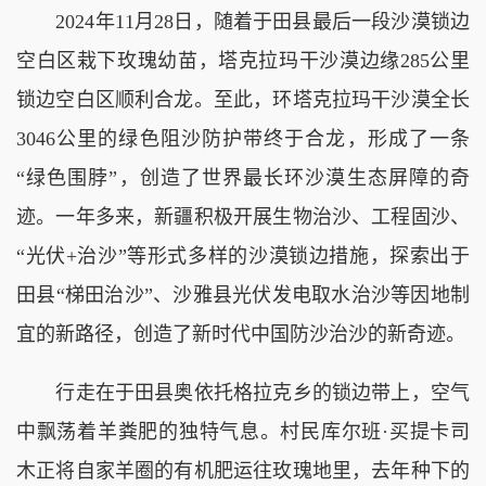
2024年11月28日，随着于田县最后一段沙漠锁边
空白区栽下玫瑰幼苗，塔克拉玛干沙漠边缘285公里
锁边空白区顺利合龙。至此，环塔克拉玛干沙漠全长
3046公里的绿色阻沙防护带终于合龙，形成了一条
“绿色围脖”，创造了世界最长环沙漠生态屏障的奇
迹。一年多来，新疆积极开展生物治沙、工程固沙、
“光伏+治沙”等形式多样的沙漠锁边措施，探索出于
田县“梯田治沙”、沙雅县光伏发电取水治沙等因地制
宜的新路径，创造了新时代中国防沙治沙的新奇迹。
行走在于田县奥依托格拉克乡的锁边带上，空气
中飘荡着羊粪肥的独特气息。村民库尔班·买提卡司
木正将自家羊圈的有机肥运往玫瑰地里，去年种下的