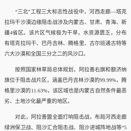
“三北”工程三大标志性战役中，河西走廊—塔克
拉玛干沙漠边缘阻击战涉及内蒙古、甘肃、青海、新
疆4省区。该片区气候极为干旱，水资源匮乏，分布
有塔克拉玛干、巴丹吉林、腾格里、古尔班通古特等
六大沙漠和全国三分之二的风沙口。
按照国家林草局总体规划，阿拉善右旗和额济纳
旗位于阻击战片区，涵盖巴丹吉林沙漠的99.99%，腾
格里沙漠的11.63%，该区域也是内蒙古自然条件最恶
劣、土地沙化最严重的地区。
对此，阿拉善盟全面打响阻击战，布局河西走廊
绿洲保卫战、阻沙汇合阻击战、阻沙进城阵地战等“5