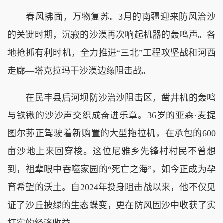
春风拂面，万物复苏。3月的南疆迎来防风治沙
的关键时期，沉寂的沙漠再次响起机器的轰鸣声。各
地抢抓有利时机，全力推进“三北”工程攻坚战和河西
走廊—塔克拉玛干沙漠边缘阻击战。
在民丰县后河坝防沙治沙阻击区，凿井机的轰鸣
与铁锹的沙沙声交织成奋进乐章。36岁的亚森·麦提
图尔荪正驾驶着新购置的大型拖拉机，在承包的600
亩沙地上来回穿梭。这位尼雅乡先锋村村民不曾想
到，祖辈眼中吞噬家园的“死亡之海”，如今正成为孕
育希望的沃土。自2024年投身阻击战以来，他不仅见
证了沙丘披绿的生态蝶变，更在防风固沙中收获了实
打实的经济收益。