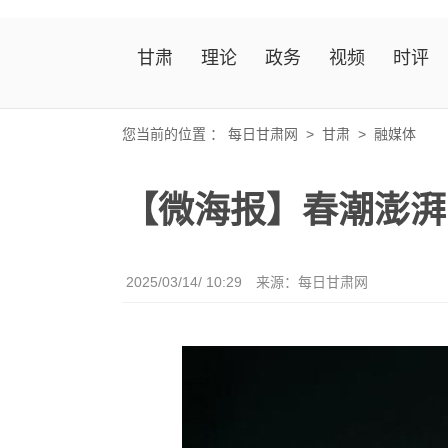
甘肃
理论
政务
视频
时评
您当前的位置 ：
每日甘肃网
>
甘肃
>
融媒体
【微海报】春潮澎湃
2025/03/14/ 10:29
来源：
每日甘肃网