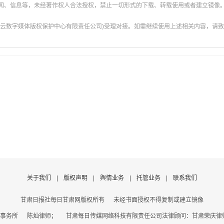
新闻、信息等，未经著作权人合法授权，禁止一切形式的下载、转载使用或者建立镜像
云数字媒体版权保护中心有限责任公司)受理对接。如需继续使用上述相关内容，请致电甘肃
关于我们
|
版权声明
|
舆情业务
|
托管业务
|
联系我们
甘肃日报社每日甘肃网版权所有
未经书面授权不得复制或建立镜像
事务所 陈灿律师； 甘肃每日传媒网络科技有限责任公司法律顾问：甘肃荣庆律师事务