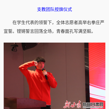
支教团队授旗仪式
在学生代表的领誓下，全体志愿者高举右拳庄严
宣誓。铿锵誓言回荡全场，青春面孔写满坚毅。