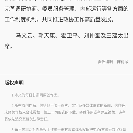
完善调研协商、委员服务管理、内部运行等各方面的
工作制度机制，共同推进政协工作高质量发展。
马文云、郭天康、霍卫平、刘仲奎及王建太出
席。
责任编辑：陈德政
版权声明
1.本文为每日甘肃网原创作品。
2.所有原创作品，包括但不限于图片、文字及多媒体形式的新闻、信息等，
未经著作权人合法授权，禁止一切形式的下载、转载使用或者建立镜像。违者
将依法追究其相关法律责任。
3.每日甘肃网对外版权工作统一由甘肃媒体版权保护中心(甘肃云数字媒体