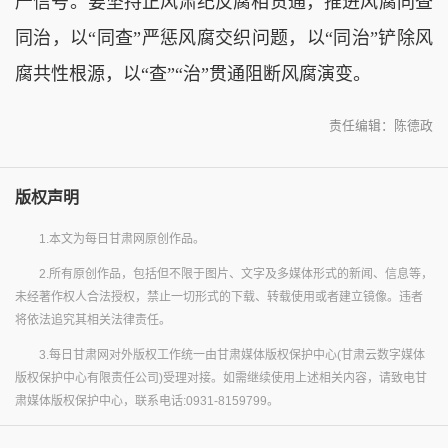
严信号。要坚持正风肃纪反腐相贯通，推进风腐同查
同治，以“同查”严惩风腐交织问题，以“同治”铲除风
腐共性根源，以“查”“治”贯通阻断风腐演变。
责任编辑：陈德政
版权声明
1.本文为每日甘肃网原创作品。
2.所有原创作品，包括但不限于图片、文字及多媒体形式的新闻、信息等，
未经著作权人合法授权，禁止一切形式的下载、转载使用或者建立镜像。违者
将依法追究其相关法律责任。
3.每日甘肃网对外版权工作统一由甘肃媒体版权保护中心(甘肃云数字媒体
版权保护中心有限责任公司)受理对接。如需继续使用上述相关内容，请致电甘
肃媒体版权保护中心，联系电话:0931-8159799。