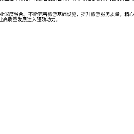
业深度融合。不断完善旅游基础设施，提升旅游服务质量，精心
业高质量发展注入强劲动力。
载使用或者建立镜像。违者将依法追究其相关法律责任。
述相关内容，请致电甘肃媒体版权保护中心，联系电话:0931-