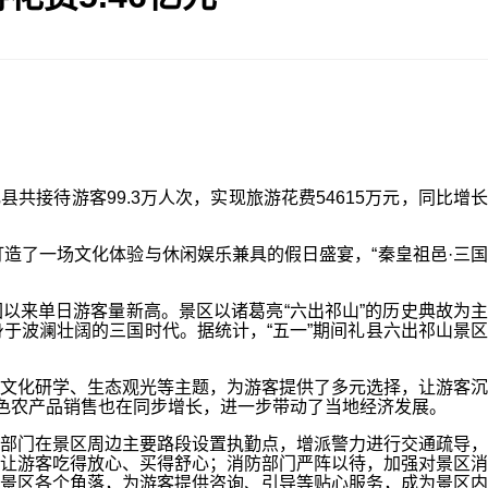
待游客99.3万人次，实现旅游花费54615万元，同比增长
了一场文化体验与休闲娱乐兼具的假日盛宴，“秦皇祖邑·三国
以来单日游客量新高。景区以诸葛亮“六出祁山”的历史典故为主
于波澜壮阔的三国时代。据统计，“五一”期间礼县六出祁山景区
文化研学、生态观光等主题，为游客提供了多元选择，让游客沉
特色农产品销售也在同步增长，进一步带动了当地经济发展。
部门在景区周边主要路段设置执勤点，增派警力进行交通疏导，
让游客吃得放心、买得舒心；消防部门严阵以待，加强对景区消
景区各个角落，为游客提供咨询、引导等贴心服务，成为景区内