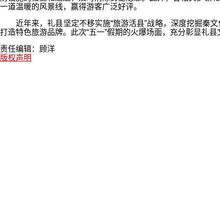
一道温暖的风景线，赢得游客广泛好评。
近年来，礼县坚定不移实施“旅游活县”战略，深度挖掘秦文
打造特色旅游品牌。此次“五一”假期的火爆场面，充分彰显礼
责任编辑：顾洋
版权声明
版权声明
1.本文为每日甘肃网原创作品。
2.所有原创作品，包括但不限于图片、文字及多媒体形式的新
3.每日甘肃网对外版权工作统一由甘肃媒体版权保护中心(甘肃
8159799。
相关新闻
2025年04月24日
礼县2025年“苹果花开·寻梦祁山”文化
2025年04月23日
【图片新闻】礼县：牡丹花争奇斗艳 吸