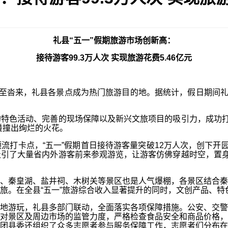
礼县“五一”假期旅游市场创新高：
接待游客99.3万人次 实现旅游花费5.46亿元
来，礼县各景点成为热门旅游目的地。据统计，假日期间礼县共接
色活动、完善的现场保障以及新兴文旅项目的吸引力，成功打造
碰撞出绚烂的火花。
卡点，“五一”假期首日接待游客量突破12万人次，创下开园
引了大量省内外游客前来参观游览，让游客仿佛穿越时空，置身
秦皇湖、盐井祠、木树关等景区也是人气爆棚，各景区结合秦
旅。在全县“五一”旅游综合收入显著提升的同时，文创产品、
游玩，礼县多部门联动，全面落实各项保障措施。公安、交警
对景区及周边市场的监管力度，严格检查食品安全和商品价格，
团县委还组织了众多志愿者参与服务保障工作，志愿者们分布在