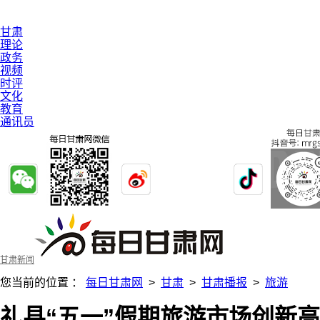
甘肃
理论
政务
视频
时评
文化
教育
通讯员
甘肃新闻
您当前的位置 ：
每日甘肃网
>
甘肃
>
甘肃播报
>
旅游
礼县“五一”假期旅游市场创新高：