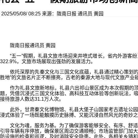
2025/05/08/ 08:25
来源：陇南日报
通讯员 黄园
陇南日报通讯员 黄园
“五一”假期，礼县文旅市场迎来井喷式增长，省内外游客纷至沓
322.9%，文旅市场展现出强劲的发展活力。
依托深厚的先秦文化与三国文化底蕴，礼县通过精心策划的特
胜地”的文旅名片正不断擦亮，古老的秦源大地与现代文旅产业
作为礼县文旅新地标，礼县六出祁山景区成为本次假期的顶流打
题，凭借沉浸式三国文化体验、高科技互动体验等创新玩法，吸
接待旅游人数达31.1万人次。
此外，甘肃秦文化博物馆、礼县大堡子山国家考古遗址公园、
浸式体验了一场既能触摸历史脉搏、又能沉浸自然风光的奇妙之
文化为魂，服务为基。为了确保游客能够安全、有序、舒适地
引导车辆有序停放，确保景区周边交通顺畅；市场监管部门加大
防设施的检查和巡逻，及时消除安全隐患。此外，各相关乡镇和