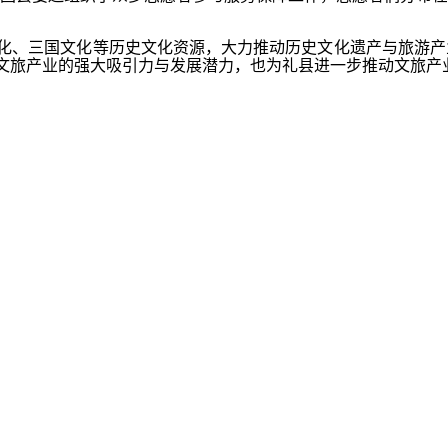
化、三国文化等历史文化资源，大力推动历史文化遗产与旅游产
县文旅产业的强大吸引力与发展潜力，也为礼县进一步推动文旅产
闻、信息等，未经著作权人合法授权，禁止一切形式的下载、转
云数字媒体版权保护中心有限责任公司)受理对接。如需继续使用上
旅游推广活动开幕
引游客前来赏花