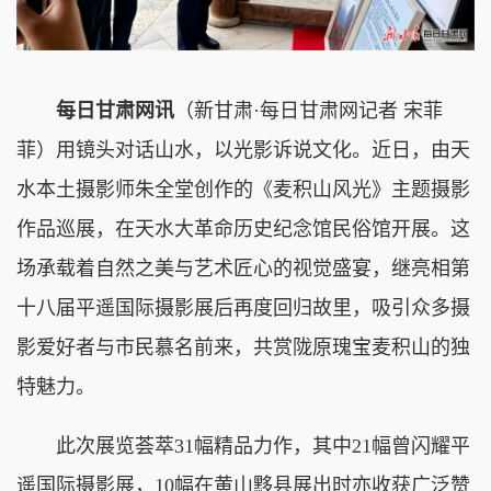
每日甘肃网讯
（新甘肃·每日甘肃网记者 宋菲
菲）用镜头对话山水，以光影诉说文化。近日，由天
水本土摄影师朱全堂创作的《麦积山风光》主题摄影
作品巡展，在天水大革命历史纪念馆民俗馆开展。这
场承载着自然之美与艺术匠心的视觉盛宴，继亮相第
十八届平遥国际摄影展后再度回归故里，吸引众多摄
影爱好者与市民慕名前来，共赏陇原瑰宝麦积山的独
特魅力。
此次展览荟萃31幅精品力作，其中21幅曾闪耀平
遥国际摄影展，10幅在黄山黟县展出时亦收获广泛赞