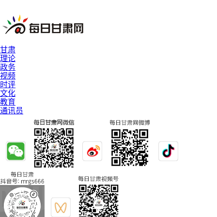
甘肃
理论
政务
视频
时评
文化
教育
通讯员