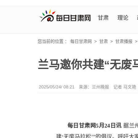
甘肃
理论
您当前的位置 ：
每日甘肃网
>
甘肃
>
甘肃播报
兰马邀你共建“无废
2025/05/24/ 08:21
来源：兰州晚报
记者 马文艳
每日甘肃网5月24日讯
据兰州
建‘无废马拉松’”的倡议。呼吁