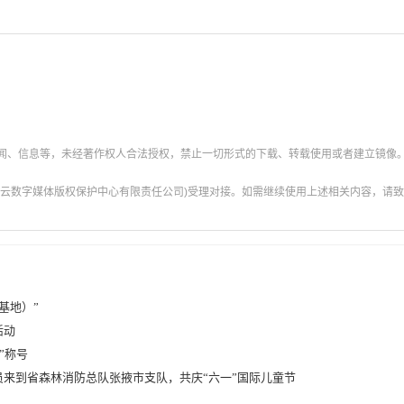
新闻、信息等，未经著作权人合法授权，禁止一切形式的下载、转载使用或者建立镜像
云数字媒体版权保护中心有限责任公司)受理对接。如需继续使用上述相关内容，请致电甘肃
基地）”
活动
”称号
来到省森林消防总队张掖市支队，共庆“六一”国际儿童节