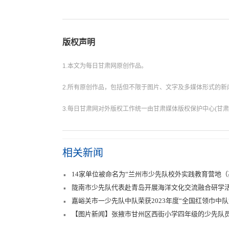
版权声明
1.本文为每日甘肃网原创作品。
2.所有原创作品，包括但不限于图片、文字及多媒体形式的
3.每日甘肃网对外版权工作统一由甘肃媒体版权保护中心(甘肃
相关新闻
14家单位被命名为“兰州市少先队校外实践教育营地（
陇南市少先队代表赴青岛开展海洋文化交流融合研学
嘉峪关市一少先队中队荣获2023年度“全国红领巾中队
【图片新闻】张掖市甘州区西街小学四年级的少先队员