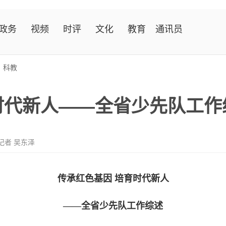
政务
视频
时评
文化
教育
通讯员
>
科教
时代新人——全省少先队工作
记者 吴东泽
传承红色基因 培育时代新人
——全省少先队工作综述