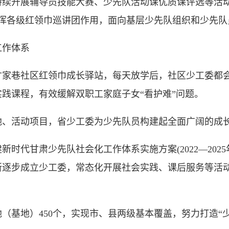
开展辅导员技能大赛、少先队活动课优质课评选等活动1
步发挥各级红领巾巡讲团作用，面向基层少先队组织和少先
作体系
巷社区红领巾成长驿站，每天放学后，社区少工委都会
践课程，有效缓解双职工家庭子女“看护难”问题。
活动项目，省少工委为少先队员构建起全面广阔的成
代甘肃少先队社会化工作体系实施方案(2022—2025
逐步成立少工委，常态化开展社会实践、课后服务等活动，
。
地）450个，实现市、县两级基本覆盖，努力打造“少