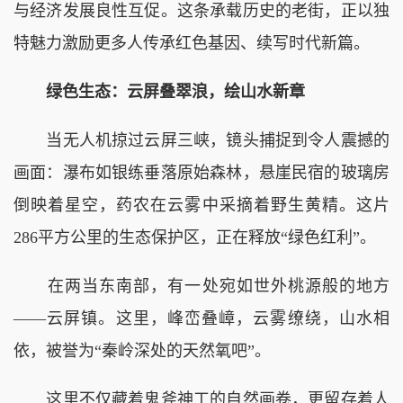
与经济发展良性互促。这条承载历史的老街，正以独
特魅力激励更多人传承红色基因、续写时代新篇。
绿色生态：云屏叠翠浪，绘山水新章
当无人机掠过云屏三峡，镜头捕捉到令人震撼的
画面：瀑布如银练垂落原始森林，悬崖民宿的玻璃房
倒映着星空，药农在云雾中采摘着野生黄精。这片
286平方公里的生态保护区，正在释放“绿色红利”。
在两当东南部，有一处宛如世外桃源般的地方
——云屏镇。这里，峰峦叠嶂，云雾缭绕，山水相
依，被誉为“秦岭深处的天然氧吧”。
这里不仅藏着鬼斧神工的自然画卷，更留存着人