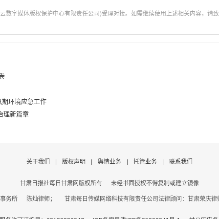
云数字媒体版权保护中心有限责任公司)受理对接。如需继续使用上述相关内容，请致电甘肃
卷
汛期环境应急工作
治理新篇章
关于我们
|
版权声明
|
舆情业务
|
托管业务
|
联系我们
甘肃日报社每日甘肃网版权所有
未经书面授权不得复制或建立镜像
事务所 陈灿律师； 甘肃每日传媒网络科技有限责任公司法律顾问：甘肃荣庆律师事务