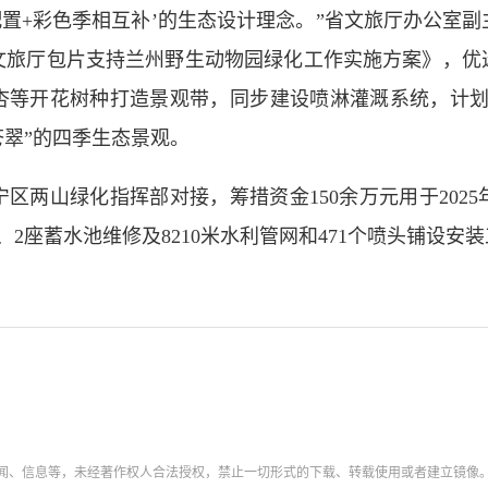
置+彩色季相互补’的生态设计理念。”省文旅厅办公室副
文旅厅包片支持兰州野生动物园绿化工作实施方案》，优
杏等开花树种打造景观带，同步建设喷淋灌溉系统，计划
翠”的四季生态景观。
两山绿化指挥部对接，筹措资金150余万元用于2025
、2座蓄水池维修及8210米水利管网和471个喷头铺设安
新闻、信息等，未经著作权人合法授权，禁止一切形式的下载、转载使用或者建立镜像