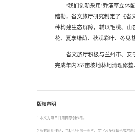
“我们创新采用‘乔灌草立体配
踏勘，省文旅厅研究制定了《省
种构建生态屏障，辅以毛桃、山
花、夏享绿荫、秋观彩叶、冬见苍
省文旅厅积极与兰州市、安宁区
完成年内257亩坡地林地清理修整
版权声明
1.本文为每日甘肃网原创作品。
2.所有原创作品，包括但不限于图片、文字及多媒体形式的