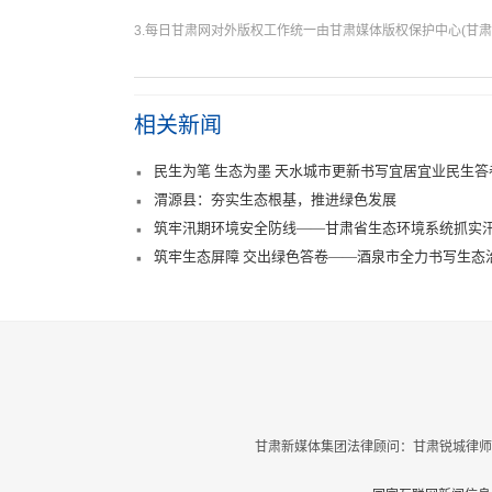
3.每日甘肃网对外版权工作统一由甘肃媒体版权保护中心(甘肃
相关新闻
民生为笔 生态为墨 天水城市更新书写宜居宜业民生答
渭源县：夯实生态根基，推进绿色发展
筑牢汛期环境安全防线——甘肃省生态环境系统抓实
筑牢生态屏障 交出绿色答卷——酒泉市全力书写生态
甘肃新媒体集团法律顾问：甘肃锐城律师