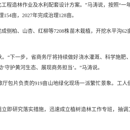
工程造林作业及水利配套设计方案。”马涛说，按照“一年建
154亩，2027年完成治理128亩。
柏、山杏、红柳等7208株苗木栽植，开挖水平沟62亩
“下一步，省商务厅将持续做好浇水灌溉、科学施肥、
动‘守护黄河生态、展现商务担当’。”马涛说。
包片负责的919亩山地绿化现场一派繁忙景象。工人
即研究落实措施，迅速成立植树造林工作专班，抽调