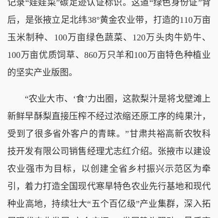
记录“娃娃菜”碳足迹认证标识。这道“绿色身份证”背
后，是张掖立足北纬38°黄金农业带，打造的110万亩
玉米制种、100万亩绿色蔬菜、120万头肉牛奶牛、
100万亩优质饲草、860万只羊和100万亩特色种植业
的坚实产业版图。
“农业大市、‘食’力出圈，这款梨汁是将戈壁滩上
新鲜早酥梨直接压榨不经过浓缩还原工序的纯果汁，
受到了很多省外客户的青睐。”甘肃共裕高新农牧科
技开发有限公司销售经理尤志红介绍。张掖市以建设
农业强市为目标，以创建全省乡村振兴示范区为牵
引，着力打造全国现代寒旱特色农业先行基地和现代
种业高地，持续壮大“五个百亿级”产业集群，深入拓