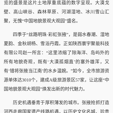
览的盛景是这片土地厚重底蕴的数字呈现。大漠戈
壁、高山峡谷、森林草原、河湖湿地、冰川雪山汇
聚，无愧“中国地貌景观大观园”盛名。
四季于“丝路明珠·彩虹张掖”，是弱水春潮、湿地
夏韵、金秋胡杨、雪浴丹霞。正如陕西寰宇聚能科技
有限公司赵一所言：“这里浓缩了除海洋、岛屿外的
所有地貌奇观，既有‘大漠孤烟直’的塞外雄浑，又
有‘错将张掖当江南’的水乡温婉。”如今，全市旅游资
源单体达3010个，建成A级旅游景区57家，让这座“中
国地貌景观大观园”焕发出新的时代魅力。
历史机遇垂青于厚积薄发的城市。张掖抢抓打造
河西走廊国家遗产线路机遇，以历史文化名城、珍贵