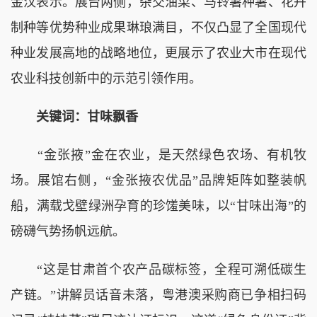
金汉表示。展台两侧，杂交油菜、马铃薯种薯、花卉
制种等优势种业成果琳琅满目，不仅凸显了全国现代
种业发展高地的战略地位，更展示了农业大市在现代
农业科技创新中的示范引领作用。
关键词：甘味飘香
“金张掖”金在农业，是天然绿色农场、有机牧
场。展馆右侧，“金张掖农优品”品牌矩阵如整装帆
船，满载戈壁绿洲孕育的珍馐美味，以“甘味出海”的
磅礴气势扬帆远航。
“这是甘肃首个农产品碳标签，全程可溯低碳生
产链。”讲解员话音未落，粤港澳采购商已争相扫码