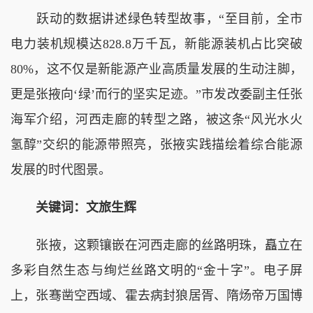
跃动的数据讲述绿色转型故事，“至目前，全市
电力装机规模达828.8万千瓦，新能源装机占比突破
80%，这不仅是新能源产业高质量发展的生动注脚，
更是张掖向‘绿’而行的坚实足迹。”市发改委副主任张
海军介绍，河西走廊的转型之路，被这条“风光水火
氢醇”交织的能源带照亮，张掖实践描绘着综合能源
发展的时代图景。
关键词：文旅生辉
张掖，这颗镶嵌在河西走廊的丝路明珠，矗立在
多彩自然生态与绚烂丝路文明的“金十字”。电子屏
上，张骞凿空西域、霍去病封狼居胥、隋炀帝万国博