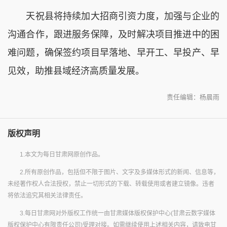
天祝县将持续加大招商引资力度，加强与企业的
沟通合作，跟进服务保障，及时解决项目推进中的困
难问题，确保签约项目早落地、早开工、早投产、早
见效，助推县域经济高质量发展。
责任编辑：杨晨雨
版权声明
1.本文为每日甘肃网原创作品。
2.所有原创作品，包括但不限于图片、文字及多媒体形式的新闻、信息等，
未经著作权人合法授权，禁止一切形式的下载、转载使用或者建立镜像。违者
将依法追究其相关法律责任。
3.每日甘肃网对外版权工作统一由甘肃媒体版权保护中心(甘肃云数字媒体
版权保护中心有限责任公司)受理对接。如需继续使用上述相关内容，请致电甘