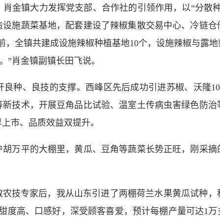
金镇大力发挥党支部、合作社的引领作用，以“分散种
造设施蔬菜基地，配套建设了辣椒集散交易中心、冷链仓
前，全镇共建成设施辣椒种植基地10个，设施辣椒与露地辣
’。”肖金镇副镇长田飞说。
种、良技的支撑。西峰区先后成功引进苏椒、沃隆102
等新技术，开展豆角品比试验、温室土传病虫害绿色防治
早上市、品质效益双提升。
万平的大棚里，黄瓜、豆角等蔬菜长势正旺，刚采摘
农技专家后，我从山东引进了两棚荷兰水果黄瓜试种，
甜度高、口感好，深受顾客喜爱，预计每棚产量可达1万