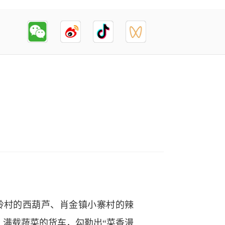
岭村的西葫芦、肖金镇小寨村的辣
满载蔬菜的货车，勾勒出“菜香漫