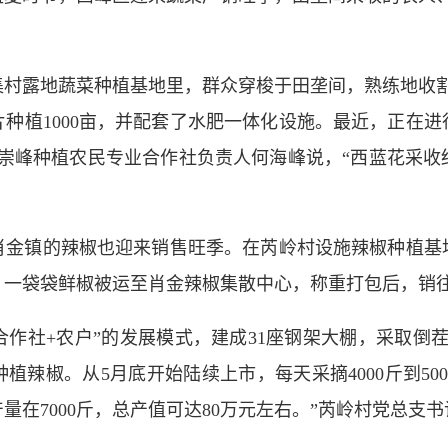
露地蔬菜种植基地里，群众穿梭于田垄间，熟练地收割
种植1000亩，并配套了水肥一体化设施。最近，正在进行
甘肃崇峰种植农民专业合作社负责人何海峰说，“西蓝花采
镇的辣椒也迎来销售旺季。在芮岭村设施辣椒种植基
，一袋袋鲜椒被运至肖金辣椒集散中心，称重打包后，销
作社+农户”的发展模式，建成31座钢架大棚，采取倒茬
植辣椒。从5月底开始陆续上市，每天采摘4000斤到50
量在7000斤，总产值可达80万元左右。”芮岭村党总支