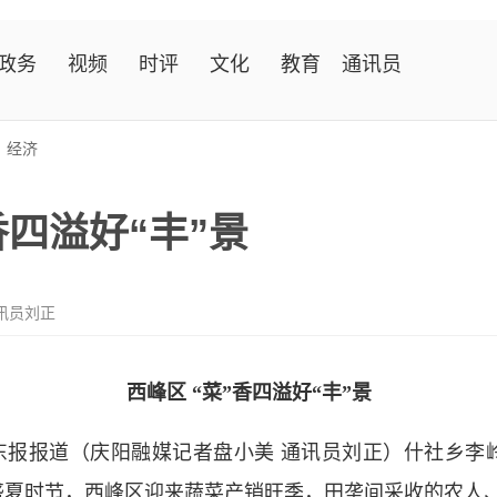
政务
视频
时评
文化
教育
通讯员
>
经济
香四溢好“丰”景
讯员刘正
西峰区 “菜”香四溢好“丰”景
东报报道（庆阳融媒记者盘小美 通讯员刘正）什社乡李
盛夏时节，西峰区迎来蔬菜产销旺季，田垄间采收的农人、