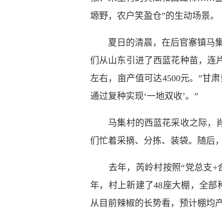
塬野，农户笑盈仓”的生动场景。
夏日的清晨，在后官寨镇马集村
们从山东引进了西蓝花种苗，连片
左右，亩产值可达4500元。”
通过复种实现‘一地双收’。”
马集村的西蓝花采收之际，肖金
们忙着采摘、分拣、装袋。随后
去年，芮岭村按照“党总支+合
年，村上新建了48座大棚，全部种
从目前辣椒的长势看，预计棚均产