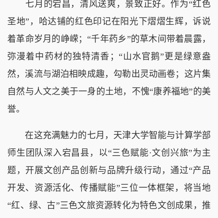
七月的宕昌，清风送爽，景致正好。作为“红色
圣地”，哈达铺的红色印记在阳光下熠熠生辉，诉说
着革命岁月的峥嵘；“千年药乡”的草木间带着晨露，
弥漫着中药材的独特清香；“山水官鹅”更是绿意盎
然，溪流与湖泊相映成趣，勾勒出灵动画卷；这片集
自然与人文之美于一身的土地，不愧“康养福地”的美
誉。
在这充满魅力的七月，天津大学智能与计算学部
师生团队深入宕昌县，以“三色赋能·文创兴旅”为主
题，开展文创产品创新与品牌升级行动，通过“产品
开发、资源活化、传播赋能”三位一体框架，将当地
“红、绿、古”三色文旅资源转化为特色文创成果，推