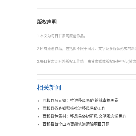
版权声明
1.本文为每日甘肃网原创作品。
2.所有原创作品，包括但不限于图片、文字及多媒体形式的
3.每日甘肃网对外版权工作统一由甘肃媒体版权保护中心(甘肃
相关新闻
西和县马元镇：推进移风易俗 绘就幸福画卷
西和县各乡镇积极推进移风易俗工作
西和县包集村：移风易俗树新风 文明观念润民心
西和县首个山地智能轨道运输项目开建