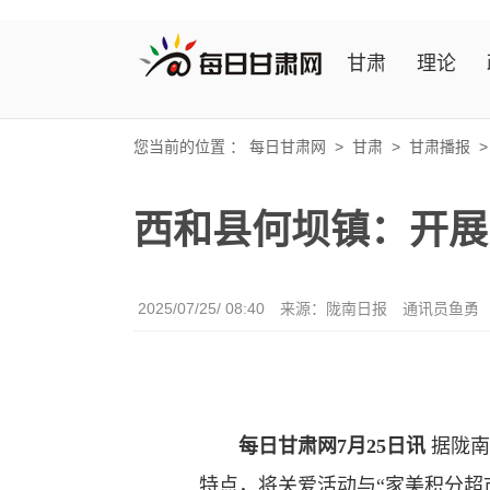
甘肃
理论
您当前的位置 ：
每日甘肃网
>
甘肃
>
甘肃播报
西和县何坝镇：开展
2025/07/25/ 08:40
来源：陇南日报
通讯员鱼勇
每日甘肃网7月25日讯
据陇南
特点，将关爱活动与“家美积分超