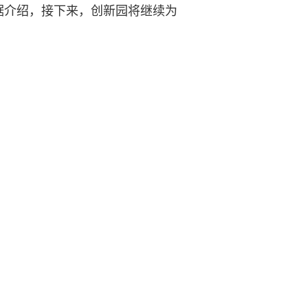
据介绍，接下来，创新园将继续为
责任编辑：任彩玲
。违者将依法追究其相关法律责任。
媒体版权保护中心，联系电话:0931-8159799。