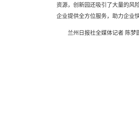
资源，创新园还吸引了大量的风
企业提供全方位服务，助力企业
兰州日报社全媒体记者 陈梦
版权声明
1.本文为每日甘肃网原创作品。
2.所有原创作品，包括但不限于图片、文字及多媒体形式的
3.每日甘肃网对外版权工作统一由甘肃媒体版权保护中心(甘肃