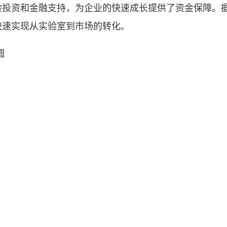
险投资和金融支持，为企业的快速成长提供了资金保障。
快速实现从实验室到市场的转化。
圆
新闻、信息等，未经著作权人合法授权，禁止一切形式的下载、转载使用或者建立镜像
云数字媒体版权保护中心有限责任公司)受理对接。如需继续使用上述相关内容，请致电甘肃