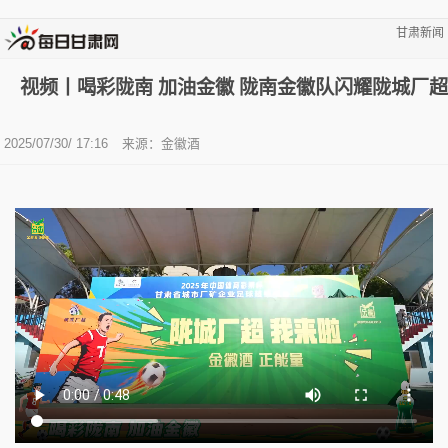
甘肃新闻
视频丨喝彩陇南 加油金徽 陇南金徽队闪耀陇城厂超
2025/07/30/ 17:16
来源：金徽酒