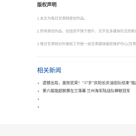
版权声明
1.本文为每日甘肃网原创作品。
2.所有原创作品，包括但不限于图片、文字及多媒体形式的
3.每日甘肃网对外版权工作统一由甘肃媒体版权保护中心(甘肃
相关新闻
遗憾出局，虽败犹荣！“37岁”庆阳长庆油田队结束“陇
第六届陇超联赛在兰落幕 兰州海军陆战队蝉联冠军