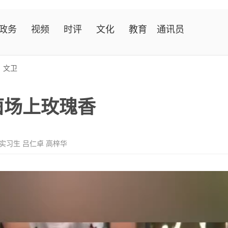
政务
视频
时评
文化
教育
通讯员
>
文卫
茵场上玫瑰香
 实习生 吕仁卓 高梓华