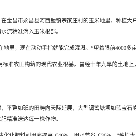
金昌市永昌县河西堡镇宗家庄村的玉米地里，种植大户
的水流精准滴入玉米根部。
里，现在动动手指就能完成灌溉。”望着眼前4000多
亩高标准农田构筑的现代农业根基。曾经十年九旱的土地上
平整如砥的田畴向天际延展，大型调蓄塘坝如蓝宝石般
水肥精准送达每一株作物。
让肥料利用率提高了40%，用水节省了30%。”种植