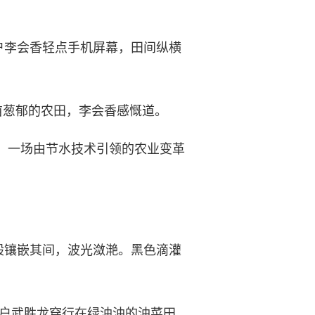
李会香轻点手机屏幕，田间纵横
亩葱郁的农田，李会香感慨道。
，一场由节水技术引领的农业变革
镶嵌其间，波光潋滟。黑色滴灌
大户武胜龙穿行在绿油油的油菜田