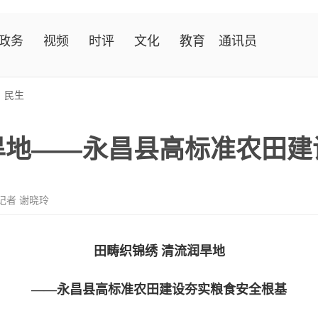
政务
视频
时评
文化
教育
通讯员
>
民生
旱地——永昌县高标准农田建
记者 谢晓玲
田畴织锦绣 清流润旱地
——永昌县高标准农田建设夯实粮食安全根基