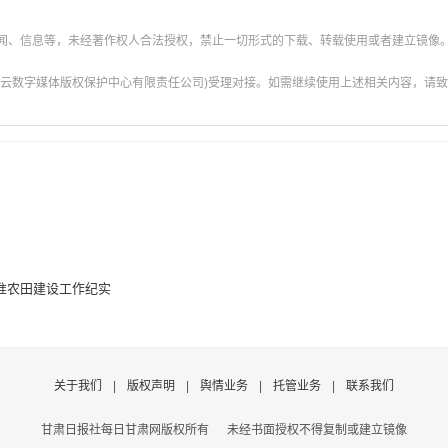
新闻、信息等，未经著作权人合法授权，禁止一切形式的下载、转载使用或者建立镜像
云数字媒体版权保护中心有限责任公司)受理对接。如需继续使用上述相关内容，请致电甘肃
准农田建设工作纪实
关于我们
|
版权声明
|
舆情业务
|
托管业务
|
联系我们
甘肃日报社每日甘肃网版权所有
未经书面授权不得复制或建立镜像