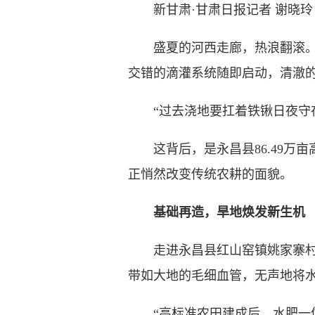
新甘肃·甘肃日报记者 谢晓玲
盛夏的河西走廊，热浪翻滚。在
交错的滴灌系统随即启动，清澈
“过去浇地要扛着铁锹日夜守在地
这背后，是永昌县86.49万
正悄然改变传统农耕的面貌。
基础再造，旱地焕发新生机
走进永昌县红山窑镇姚家寨村，
带如大地的毛细血管，无声地将
“高标准农田建成后，水肥一体化